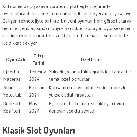
Kid dönemde piyasaya sürülen dijital eğlence ürünleri,
oyunculara daha önce deneyimlemedikleri heyecanlar yaşatıyor.
Gelişen teknolojiyle birlikte, bu yeni oyunlar hem görsel olarak
hem de içerik açısından büyük yenilikler sunuyor. Oyunseverlerin
ilgisini çeken bu ürünler, özellikle farklı temaları ve özellikleri
ile dikkat çekiyor.
Çıkış
Oyun Adı
Özellikler
Tarihi
Ejderha
Temmuz
Yüksek çözünürlüklü grafikler, fantastik
Macerası
2024
tema, özel bonuslar
Altın
Haziran
Kapsamlı hikaye, ödüllendirici görevler,
Yolculuk
2024
yüksek ödül fırsatları
Denizaltı
Mayıs
Eşsiz su altı teması, sürükleyici oyun
Keşifleri
2024
deneyimi, çoklu seviye
Klasik Slot Oyunları