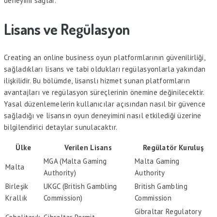
deneyimi sağlar.
Lisans ve Regülasyon
Creating an online business oyun platformlarının güvenilirliği,
sağladıkları lisans ve tabi oldukları regülasyonlarla yakından
ilişkilidir. Bu bölümde, lisanslı hizmet sunan platformların
avantajları ve regülasyon süreçlerinin önemine değinilecektir.
Yasal düzenlemelerin kullanıcılar açısından nasıl bir güvence
sağladığı ve lisansın oyun deneyimini nasıl etkilediği üzerine
bilgilendirici detaylar sunulacaktır.
Ülke
Verilen Lisans
Regülatör Kuruluş
MGA (Malta Gaming
Malta Gaming
Malta
Authority)
Authority
Birleşik
UKGC (British Gambling
British Gambling
Krallık
Commission)
Commission
Gibraltar Regulatory