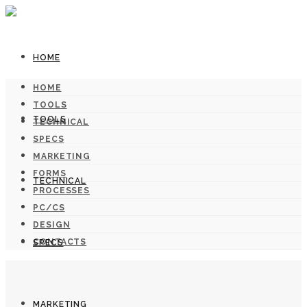
HOME
HOME
TOOLS
TOOLS
TECHNICAL
SPECS
MARKETING
FORMS
TECHNICAL
PROCESSES
PC/CS
DESIGN
CONTACTS
SPECS
MARKETING