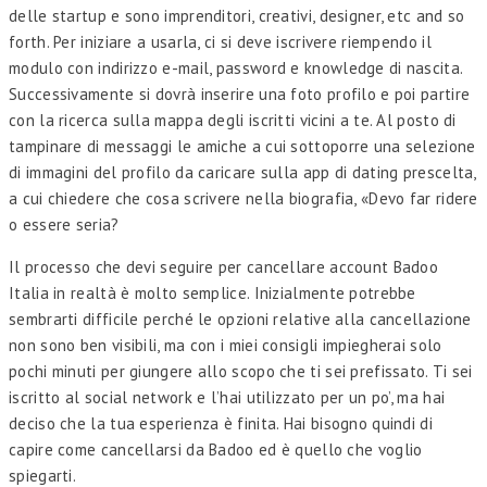
delle startup e sono imprenditori, creativi, designer, etc and so
forth. Per iniziare a usarla, ci si deve iscrivere riempendo il
modulo con indirizzo e-mail, password e knowledge di nascita.
Successivamente si dovrà inserire una foto profilo e poi partire
con la ricerca sulla mappa degli iscritti vicini a te. Al posto di
tampinare di messaggi le amiche a cui sottoporre una selezione
di immagini del profilo da caricare sulla app di dating prescelta,
a cui chiedere che cosa scrivere nella biografia, «Devo far ridere
o essere seria?
Il processo che devi seguire per cancellare account Badoo
Italia in realtà è molto semplice. Inizialmente potrebbe
sembrarti difficile perché le opzioni relative alla cancellazione
non sono ben visibili, ma con i miei consigli impiegherai solo
pochi minuti per giungere allo scopo che ti sei prefissato. Ti sei
iscritto al social network e l’hai utilizzato per un po’, ma hai
deciso che la tua esperienza è finita. Hai bisogno quindi di
capire come cancellarsi da Badoo ed è quello che voglio
spiegarti.