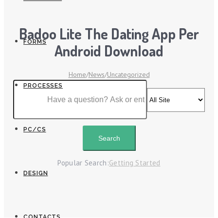
Badoo Lite The Dating App Per
FORMS
Android Download
Home
/
News
/
Uncategorized
PROCESSES
PC/CS
Popular Search:
Getting Started
DESIGN
CONTACTS