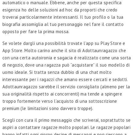
automatico o manuale. Ebbene, anche per questa specifica
esigenza ho delle soluzioni ad hoc da proporti che credo
troverai particolarmente interessanti. Il tuo profilo o la tua
biografia assomiglia al tuo personaggio nel fare il contatto
opposto per fare la prima mossa.
Se volete dargli una possibilità trovate l’app su Play Store e
App Store. Molto carino anche il sito di Adottaunragazzo che
con una certa autoironia e sagacia è realizzato come una sorta
di negozio, dove una ragazza può “acquistare” il suo modello di
uomo ideale. Si tratta senza dubbio di una chat molto
interessante per i ragazzi che amano essere cercati e sedotti.
Adottaunragazzo sarebbe il servizio consigliato (almeno per la
sua originalità rispetto ai concorrenti) ma tende a spingere
troppo fortemente verso l’acquisto di una sottoscrizione
premium (le limitazioni sono davvero troppe).
Scegli con cura il primo messaggio che scriverai, soprattutto se
aspiri a contattare ragazze molto popolari. Le ragazze popolari
hanno infatti ogni giorno decine di messaggi e non riescono a