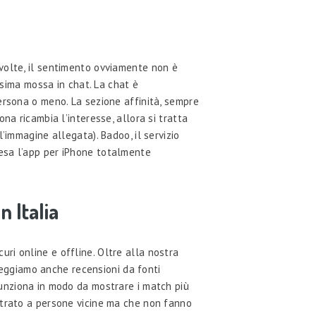
volte, il sentimento ovviamente non è
ssima mossa in chat. La chat è
ersona o meno. La sezione affinità, sempre
na ricambia l’interesse, allora si tratta
’immagine allegata). Badoo, il servizio
resa l’app per iPhone totalmente
n Italia
curi online e offline. Oltre alla nostra
 Leggiamo anche recensioni da fonti
unziona in modo da mostrare i match più
 mostrato a persone vicine ma che non fanno