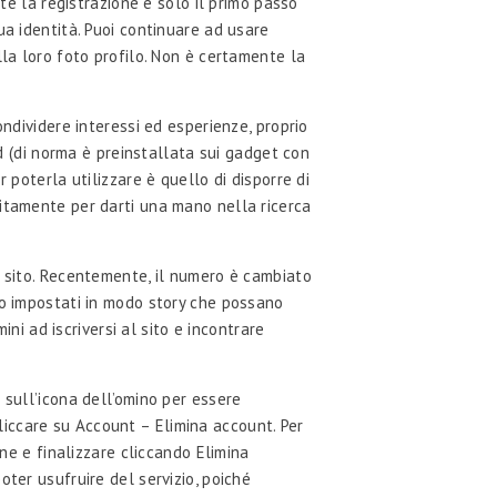
te la registrazione è solo il primo passo
ua identità. Puoi continuare ad usare
lla loro foto profilo. Non è certamente la
ndividere interessi ed esperienze, proprio
id (di norma è preinstallata sui gadget con
 poterla utilizzare è quello di disporre di
sitamente per darti una mano nella ricerca
l sito. Recentemente, il numero è cambiato
 sono impostati in modo story che possano
ini ad iscriversi al sito e incontrare
 sull’icona dell’omino per essere
 cliccare su Account – Elimina account. Per
one e finalizzare cliccando Elimina
ter usufruire del servizio, poiché