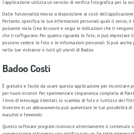
l’applicazione utilizza un servizio di verifica fotografica per la si
Dalle funzionalità messe a disposizione ai costi dell’applicazione,
Pertanto, specifica le tue informazioni personali quali il sesso, il
pulsante viola Crea Account e segui le indicazioni che ti vengono 
che ti raffigurano. Per quanto riguarda le foto, si può impostare 
possono vedere le foto e le informazioni personali. Si può anche p
nelle tue vicinanze o tutti gli utenti di Badoo.
Badoo Costi
È gratuito e facile da usare questa applicazione per incontrare pe
per nuovi incontri. Per sperimentare l’esperienza completa di Pa
l’invio di messaggi illimitati, lo scambio di foto e l’utilizzo del 
Investire in un abbonamento può aumentare le tue possibilità di 
maschili e femminili.
Questo software program riconosce attentamente il contenuto sco
conversazione attraverso una notifica pop-up. Se siete interessati