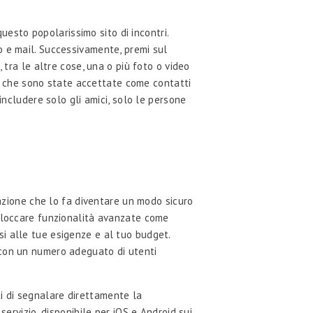
questo popolarissimo sito di incontri.
zzo e mail. Successivamente, premi sul
 tra le altre cose, una o più foto o video
one che sono state accettate come contatti
includere solo gli amici, solo le persone
cazione che lo fa diventare un modo sicuro
sbloccare funzionalità avanzate come
rsi alle tue esigenze e al tuo budget.
 con un numero adeguato di utenti
i di segnalare direttamente la
ervizio, disponibile per iOS e Android sui