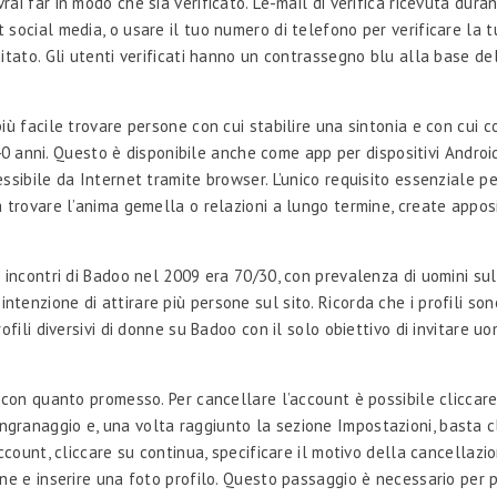
i far in modo che sia verificato. L’e-mail di verifica ricevuta duran
social media, o usare il tuo numero di telefono per verificare la t
itato. Gli utenti verificati hanno un contrassegno blu alla base de
ù facile trovare persone con cui stabilire una sintonia e con cui co
i 40 anni. Questo è disponibile anche come app per dispositivi Andro
sibile da Internet tramite browser. L’unico requisito essenziale per
a trovare l’anima gemella o relazioni a lungo termine, create appo
 incontri di Badoo nel 2009 era 70/30, con prevalenza di uomini su
n l’intenzione di attirare più persone sul sito. Ricorda che i profili
ili diversivi di donne su Badoo con il solo obiettivo di invitare uom
 con quanto promesso. Per cancellare l’account è possibile cliccare
ell’ingranaggio e, una volta raggiunto la sezione Impostazioni, basta
ccount, cliccare su continua, specificare il motivo della cancellazi
ne e inserire una foto profilo. Questo passaggio è necessario per po