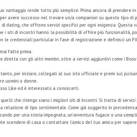
tuo vantaggio rende tutto più semplice. Prima ancora di prendere in 
e per avere successo nel trovare un/a companion su questo tipo di p
pp di dating, che offrono servizi specifici per ogni esigenza. Questa 
i siti di incontri hanno la possibilità di offrire più funzionalità, 
 le credenziali particular in fase di registrazione e definisci un PI
 mai fatte prima.
diretta con gli altri membri, oltre a servizi aggiuntivi come i Boos
rtanto, per iniziare, collegati al suo sito ufficiale e premi sul puls
ere uomini o donne.
esso Like ed è interessato a conoscerti.
elli che ritengo siano i migliori siti di incontri. Si tratta di servi
na relazione di tipo sentimentale. Come già suggerito in precedenza,
ercando per una storia impegnata, un’avventura fugace o una sempli
nte scendere di casa o contattare l’amico del tuo amico per saper