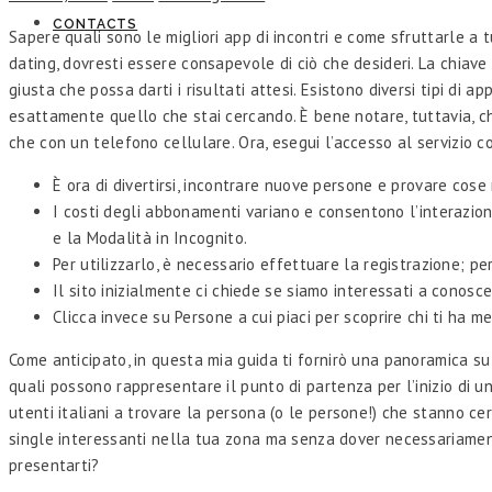
CONTACTS
Sapere quali sono le migliori app di incontri e come sfruttarle a 
dating, dovresti essere consapevole di ciò che desideri. La chiav
giusta che possa darti i risultati attesi. Esistono diversi tipi di a
esattamente quello che stai cercando. È bene notare, tuttavia, che 
che con un telefono cellulare. Ora, esegui l’accesso al servizio con
È ora di divertirsi, incontrare nuove persone e provare cose
I costi degli abbonamenti variano e consentono l’interazione 
e la Modalità in Incognito.
Per utilizzarlo, è necessario effettuare la registrazione; pe
Il sito inizialmente ci chiede se siamo interessati a conosc
Clicca invece su Persone a cui piaci per scoprire chi ti ha m
Come anticipato, in questa mia guida ti fornirò una panoramica su qu
quali possono rappresentare il punto di partenza per l’inizio di u
utenti italiani a trovare la persona (o le persone!) che stanno c
single interessanti nella tua zona ma senza dover necessariame
presentarti?