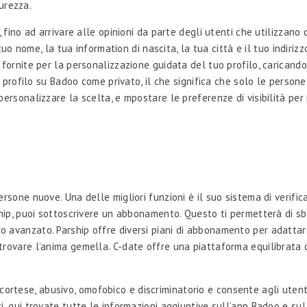
curezza.
 fino ad arrivare alle opinioni da parte degli utenti che utilizzano 
 tuo nome, la tua information di nascita, la tua città e il tuo indiri
fornite per la personalizzazione guidata del tuo profilo, caricando,
il profilo su Badoo come privato, il che significa che solo le pers
ersonalizzare la scelta, e mpostare le preferenze di visibilità per 
rsone nuove. Una delle migliori funzioni è il suo sistema di verifi
rship, puoi sottoscrivere un abbonamento. Questo ti permetterà di 
filtro avanzato. Parship offre diversi piani di abbonamento per adatta
trovare l’anima gemella. C-date offre una piattaforma equilibrata
rtese, abusivo, omofobico e discriminatorio e consente agli utent
, qui trovate tutte le informazioni aggiuntive sull’app Badoo e sul s