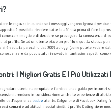
i?
ndere le ragazze in quanto se i messaggi vengono ignorati per due 
apposita è possibile rivedere tutte le affinità prima di fare la pro
i conoscersi meglio e di decidere se proseguire la conoscenza di p
 al profilo. Se ad un utente piace un profilo e quella stessa perso
he si è evoluta parecchio dal 2009 ad oggi (come potete vedere dall
conoscenze, è da poco stato rinnovato in tantissimi aspetti, comp
tri: I Migliori Gratis E I Più Utilizzati I
 segnalare utenti inappropriati e fornisce linee guida per incontri si
 recensioni prendono in considerazione anche le esperienze di altri.
bile dell’esperienza
badoo
utente. L’algoritmo di Facebook Dating f
nteressi comuni e ad abitudini social simili. Il profilo Dating viene