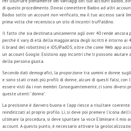
Per usufruire pienamente dei vantaggi del tuo account Badoo, dovra
di questo procedimento. Dovrai connettere Badoo ad altri account 
Badoo sotto un account non verificato, ma il tuo accesso sarà lim
prima volta che recensisco un sito di incontri truffaldino.
Il fatto che sia destinata unicamente agli over 40 rende ancora pi
perché il vary di età della maggioranza degli iscritti è intorno a
il brand del robottino) e iOS/iPadOS, oltre che come Web app acces
un account Google. Esistono app incontri che ti possono aiutare 
della persona giusta.
Secondo dati demografici, la proporzione tra uomini e donne sugli
e sono stati creati più profili di donne, alcuni di questi falsi, co
essere visti da i non membri. Conseguentemente, ci sono diversi prof
queste utenti “donne”.
La precisione è davvero buona e l’app riesce a risultare coerente
reindirizzati al proprio profilo. Lì, si deve poi premere l’icona d
ultimare la procedura, si deve spuntare la voce Eliminare il mio a
account. A questo punto, è necessario attivare la geolocalizzazio