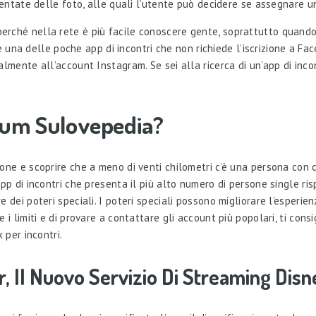
esentate delle foto, alle quali l’utente può decidere se assegnare 
ati, perché nella rete è più facile conoscere gente, soprattutto quan
d è una delle poche app di incontri che non richiede l’iscrizione a F
lmente all’account Instagram. Se sei alla ricerca di un’app di inco
ium Sulovepedia?
one e scoprire che a meno di venti chilometri c’è una persona con c
p di incontri che presenta il più alto numero di persone single rispe
dei poteri speciali. I poteri speciali possono migliorare l’esperienz
i limiti e di provare a contattare gli account più popolari, ti consi
 per incontri.
, Il Nuovo Servizio Di Streaming Disn