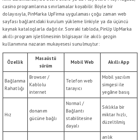
casino programlarına sınırlamalar koyabilir. Böyle bir
dolayısıyla, PinMarka UpFirma uygulaması çoğu zaman web
sayfası bağlantıdaki kurulum yükleme linkiyle ya da üçüncü
kaynak kataloglarla dağıtılır. Sonraki tabloda, PinUp UpMarka
akıllı program işletilmesinin bilgisayar ile akıllı gezgin
kullanımına nazaran mukayesesi sunulmuştur:
Masaüstü
Özellik
Mobil Web
Akıllı App
sürüm
Browser /
Mobil yazılım
Bağlanma
Telefon web
Kablolu
simgesi ile
Rahatlığı
tarayıcı
internet
yegâne basış
Normal /
Sıklıkla bir
donanım
Bağlantı
Hız
miktar hızlı,
gücüne bağlı
stabilitesine
düzeltilmiş
dayalı
anlık