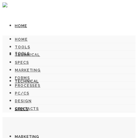
HOME
HOME
TOOLS
TOOLS
TECHNICAL
SPECS
MARKETING
FORMS
TECHNICAL
PROCESSES
PC/CS
DESIGN
CONTACTS
SPECS
MARKETING