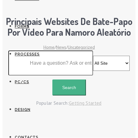
Principais Websites De Bate-Papo
FORMS
Por Vídeo Para Namoro Aleatório
Home
/
News
/
Uncategorized
PROCESSES
PC/CS
Popular Search:
Getting Started
DESIGN
CONTACTS