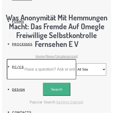
Was Anonymität Mit Hemmungen
FORMS
Macht: Das Fremde Auf Omegle
Freiwillige Selbstkontrolle
Fernsehen E V
PROCESSES
Home
/
News
/
Uncategorized
PC/CS
DESIGN
Popular Search:
Getting Started
CONTACTS